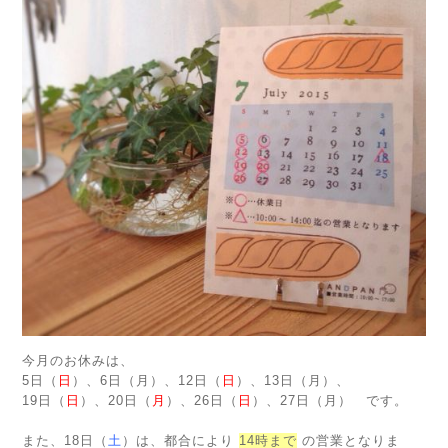
今月のお休みは、
5日（
日
）、6日（月）、12日（
日
）、13日（月）、
19日（
日
）、20日（
月
）、26日（
日
）、27日（月） です。
また、18日（
土
）は、都合により
14時まで
の営業となりま